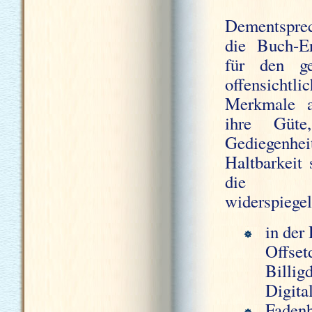
Dementspr
die Buch-E
für den ge
offensich
Merkmale a
ihre Güte,
Gedieg
Haltbarkeit
die Ve
widerspiegel
in der
Offset
Billig
Digita
Fadenh