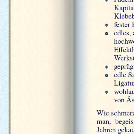
Kapita
Klebe
fester
edles,
hochwe
Effekt
Werkst
gepräg
edle S
Ligatu
wohlau
von Äs
Wie schmerz
man, begeis
Jahren geka