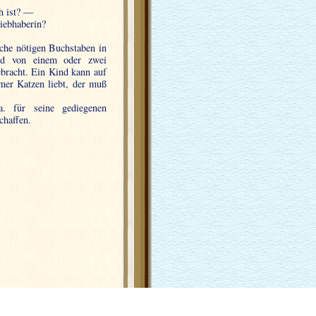
ch ist? —
liebhaberin?
che nötigen Buchstaben in
ird von einem oder zwei
ebracht. Ein Kind kann auf
mer Katzen liebt, der muß
a. für seine gediegenen
chaffen.
k auf Samt-Offset-Papier