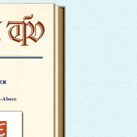
er
n-Abece