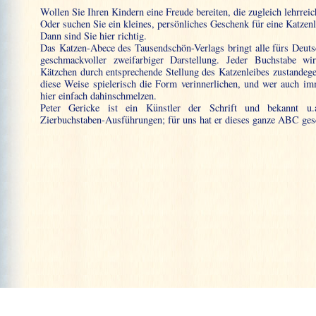
Wollen Sie Ihren Kindern eine Freude bereiten, die zugleich lehrrei
Oder suchen Sie ein kleines, persönliches Geschenk für eine Katzen
Dann sind Sie hier richtig.
Das Katzen-Abece des Tausendschön-Verlags bringt alle fürs Deuts
geschmackvoller zweifarbiger Darstellung. Jeder Buchstabe w
Kätzchen durch entsprechende Stellung des Katzenleibes zustandeg
diese Weise spielerisch die Form verinnerlichen, und wer auch im
hier einfach dahinschmelzen.
Peter Gericke ist ein Künstler der Schrift und bekannt u.
Zierbuchstaben-Ausführungen; für uns hat er dieses ganze ABC ges
ISBN: nicht vorhanden
KAbc/09-Y43/1
innerverlagliches Bestellzeichen:
Ausmaße: 30 cm breit, 42 cm hoch; hervorragender Offset-Farbdruc
Verkaufspreise je Stück gestaffelt:
3,50 € bei Abnahme von 1 Stück
3,00 € bei Abnahme von 3 Stück
2,00 € bei Abnahme ab 10 Stück
Alle Preise zzgl. Verpackung und Fracht.